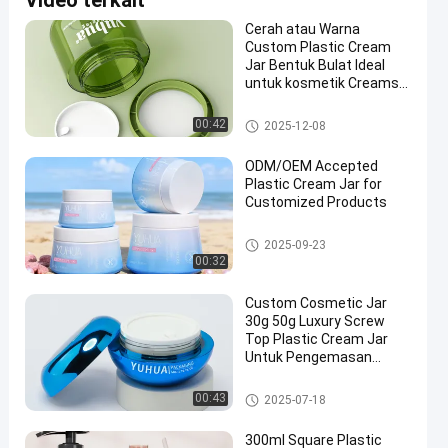
Video terkait
Cerah atau Warna
Custom Plastic Cream
Jar Bentuk Bulat Ideal
untuk kosmetik Creams
lotion perawatan kulit dan
kebutuhan kemasan
Stoples Kemasan Plastik
00:42
2025-12-08
kecantikan
ODM/OEM Accepted
Plastic Cream Jar for
Customized Products
Stoples Kemasan Plastik
2025-09-23
00:32
Custom Cosmetic Jar
30g 50g Luxury Screw
Top Plastic Cream Jar
Untuk Pengemasan
Perawatan Kulit
Stoples Kemasan Plastik
00:43
2025-07-18
300ml Square Plastic