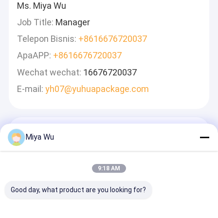
Ms. Miya Wu
Job Title:
Manager
Telepon Bisnis:
+8616676720037
ApaAPP:
+8616676720037
Wechat wechat:
16676720037
E-mail:
yh07@yuhuapackage.com
Tinggalkan Pesan
Miya Wu
Kami Akan Membalas Dengan Cepat
9:18 AM
Good day, what product are you looking for?