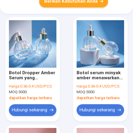
Berikan Kebutuhan Anda
Botol Dropper Amber
Botol serum minyak
Serum yang
amber menawarkan
diproduksi oleh Auto
konstruksi tahan
Harga:
0.36-0.4 USD/PCS
Harga:
0.36-0.4 USD/PCS
Machine Sempurna
lama yang cocok
MOQ:
5000
MOQ:
5000
untuk kemasan
untuk minyak
minyak esensial dan
esensial, serum, dan
dapatkan harga terbaru
dapatkan harga terbaru
perawatan kulit
produk perawatan
kulit kosmetik
Hubungi sekarang
Hubungi sekarang