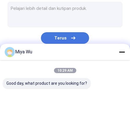
botol semprot plastik
Botol Kaca Penetes Minyak
Botol kaca Boston
Terus
Botol Penetes Serum
Miya Wu
Botol Foundation Cair
Kategori Kami
Botol Kaca Lotion
10:29 AM
Toples Kaca Krim
Good day, what product are you looking for?
Set Kemasan Kosmetik
Gulungan kaca pada botol
Botol Kemasan
Stoples Kemasan
Botol Busa Pla
Botol Kaca Opal
Plastik
Plastik