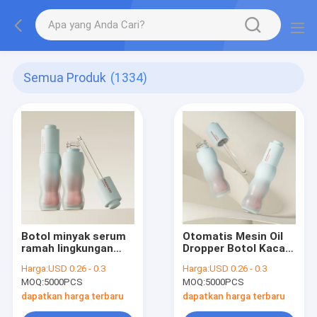
Semua Produk
(1334)
Botol minyak serum
Otomatis Mesin Oil
ramah lingkungan
Dropper Botol Kaca
dengan bahan kerah
Featuring Desain dan
Harga:
USD 0.26 - 0.3
Harga:
USD 0.26 - 0.3
aluminium dan
Sea Air Shipping
MOQ:
5000PCS
MOQ:
5000PCS
plastik PP yang
Kemampuan
cocok untuk minyak
Sempurna untuk
dapatkan harga terbaru
dapatkan harga terbaru
esensial kemasan
Kemasan Industri