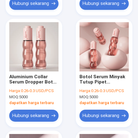
perawatan kulit
Hubungi sekarang
Hubungi sekarang
kosmetik
Aluminium Collar
Botol Serum Minyak
Serum Dropper Botol
Tutup Pipet
Dengan Tutup Plastik
Menampilkan Kerah
Harga:
0.26-0.3 USD/PCS
Harga:
0.26-0.3 USD/PCS
Dengan Lampu Karet
Aluminium Plastik
MOQ:
5000
MOQ:
5000
Ideal Untuk
Cocok untuk
Perawatan Kulit Dan
Kemasan Perawatan
dapatkan harga terbaru
dapatkan harga terbaru
Aromaterapi Cairan
Kulit Kosmetik dan
Minyak Esensial
Hubungi sekarang
Hubungi sekarang