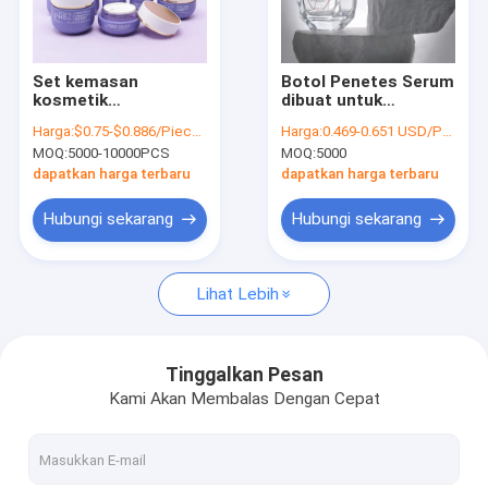
Tur Pabrik
Kontrol Kualitas
Set kemasan
Botol Penetes Serum
kosmetik
dibuat untuk
Hubungi Kami
komprehensif
memenuhi standar
Harga:
$0.75-$0.886/Pieces
Harga:
0.469-0.651 USD/PCS
dengan botol kaca
tinggi dan
MOQ:
5000-10000PCS
MOQ:
5000
mewah botol lotion
fungsionalitas yang
Berita
tutup emas toples
cocok untuk
dapatkan harga terbaru
dapatkan harga terbaru
krim dan kemasan
kemasan kosmetik
kosmetik
dan ilmiah
Minta Kutipan
Hubungi sekarang
Hubungi sekarang
Lihat Lebih
Botol Kemasan Plastik
Stoples Kemasan Plastik
Tinggalkan Pesan
Kami Akan Membalas Dengan Cepat
Botol Busa Plastik
Botol Lotion Plastik