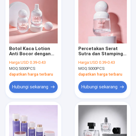
Botol Kaca Lotion
Percetakan Serat
Anti Bocor dengan
Sutra dan Stamping
Label Kustom Wadah
Panas Set Botol
Harga:
USD 0.39-0.43
Harga:
USD 0.39-0.43
yang Dapat
Kosmetik Sesuaikan
MOQ:
5000PCS
MOQ:
5000PCS
Digunakan Kembali
Opsi Pencetakan
Ideal untuk Minyak
Logo untuk Solusi
dapatkan harga terbaru
dapatkan harga terbaru
Esensial Serum dan
Kemasan Profesional
Losion
Hubungi sekarang
Hubungi sekarang
Rumah
Produk
Tentang Kami