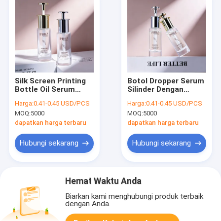
Silk Screen Printing
Botol Dropper Serum
Bottle Oil Serum
Silinder Dengan
Bottle Bottle Serum
Bahan Kerah Kaca
Harga:
0.41-0.45 USD/PCS
Harga:
0.41-0.45 USD/PCS
Oil Serum Bottle
Variasi Warna
MOQ:
5000
MOQ:
5000
Bottle Bottle Bottle
Khusus Ideal untuk
Bottle
Kemasan Produk
dapatkan harga terbaru
dapatkan harga terbaru
Perawatan Kulit
Hubungi sekarang
Hubungi sekarang
Hemat Waktu Anda
Biarkan kami menghubungi produk terbaik
dengan Anda.