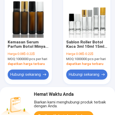
Kemasan Serum
Sablon Roller Botol
Parfum Botol Minyak
Kaca 3ml 10ml 15ml
Esensial Kaca Amber
Dengan Roller Ball
Harga:
0.08$-0.22$
Harga:
0.08$-0.22$
8ml Dengan Roller
MOQ:
1000000 pcs per hari
MOQ:
1000000 pcs per hari
Ball Cap
dapatkan harga terbaru
dapatkan harga terbaru
Hubungi sekarang
Hubungi sekarang
Hemat Waktu Anda
Biarkan kami menghubungi produk terbaik
dengan Anda.