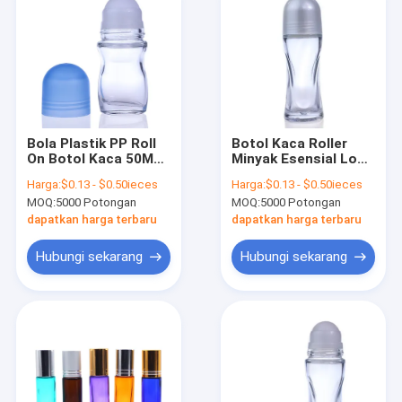
Bola Plastik PP Roll
Botol Kaca Roller
On Botol Kaca 50ML
Minyak Esensial Logo
Untuk Minyak Atsiri
Pribadi Dengan Bola
Harga:
$0.13 - $0.50ieces
Harga:
$0.13 - $0.50ieces
Plastik
MOQ:
5000 Potongan
MOQ:
5000 Potongan
dapatkan harga terbaru
dapatkan harga terbaru
Hubungi sekarang
Hubungi sekarang
Rumah
Produk
Tentang Kami