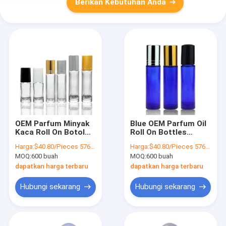
Berikan Kebutuhan Anda
OEM Parfum Minyak
Blue OEM Parfum Oil
Kaca Roll On Botol
Roll On Bottles
Screw Cap Roller Ball
Screw Cap 10ml
Harga:
$40.80/Pieces 576-5759 Pieces
Harga:
$40.80/Pieces 576-5759 Pieces
Bottle
Roller Ball Bottle
MOQ:
600 buah
MOQ:
600 buah
dapatkan harga terbaru
dapatkan harga terbaru
Hubungi sekarang
Hubungi sekarang