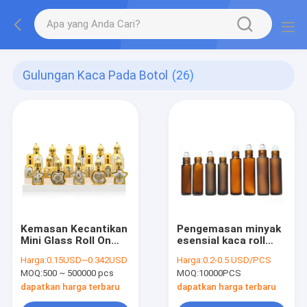
Gulungan Kaca Pada Botol
(26)
Kemasan Kecantikan
Pengemasan minyak
Mini Glass Roll On
esensial kaca roll
Bottles 12ml Untuk
pada botol untuk
Harga:
0.15USD~0.342USD
Harga:
0.2-0.5 USD/PCS
Kemasan Parfum
pengiriman DHL
MOQ:
500 ~ 500000 pcs
MOQ:
10000PCS
Golden Glittering
dapatkan harga terbaru
dapatkan harga terbaru