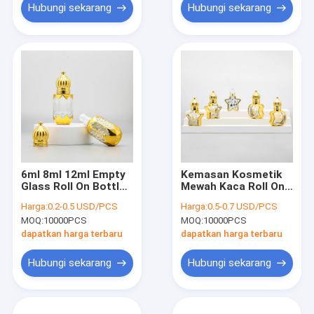
Hubungi sekarang
Hubungi sekarang
6ml 8ml 12ml Empty
Kemasan Kosmetik
Glass Roll On Bottle
Mewah Kaca Roll On
Luxury Cosmetic
Botol Dengan Gold
Harga:
0.2-0.5 USD/PCS
Harga:
0.5-0.7 USD/PCS
Packaging Container
Cap Perfume Roll
MOQ:
10000PCS
MOQ:
10000PCS
Perfume Botol
Container
Minyak Esensial
dapatkan harga terbaru
dapatkan harga terbaru
Hubungi sekarang
Hubungi sekarang