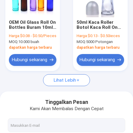
Tur Pabrik
Kontrol Kualitas
OEM Oil Glass Roll On
50ml Kaca Roller
Bottles Buram 10ml
Botol Kaca Roll On
Hubungi Kami
Dengan Penutup
Parfum Botol untuk
Harga:
$0.08 - $0.50/Pieces
Harga:
$0.13 - $0.50ieces
Emas Putih Hitam
Minyak Atsiri
MOQ:
10.000 buah
MOQ:
5000 Potongan
Berita
dapatkan harga terbaru
dapatkan harga terbaru
Minta Kutipan
Hubungi sekarang
Hubungi sekarang
Lihat Lebih
Botol Kemasan Plastik
Stoples Kemasan Plastik
Tinggalkan Pesan
Kami Akan Membalas Dengan Cepat
Botol Busa Plastik
Botol Lotion Plastik