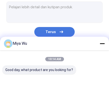
botol semprot plastik
Botol Kaca Penetes Minyak
Botol kaca Boston
Terus
Botol Penetes Serum
Miya Wu
Botol Foundation Cair
Kategori Kami
Botol Kaca Lotion
10:14 AM
Toples Kaca Krim
Good day, what product are you looking for?
Set Kemasan Kosmetik
Gulungan kaca pada botol
Botol Kemasan
Stoples Kemasan
Botol Busa Pla
Botol Kaca Opal
Plastik
Plastik