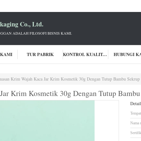
aging Co., Ltd.
GGAN ADALAH FILOSOFI BISNIS KAMI.
 KAMI
TUR PABRIK
KONTROL KUALITAS
HUBUNGI K
asan Krim Wajah Kaca Jar Krim Kosmetik 30g Dengan Tutup Bambu Sekrup
Jar Krim Kosmetik 30g Dengan Tutup Bambu
Detai
Tempat 
Nama 
Sertifik