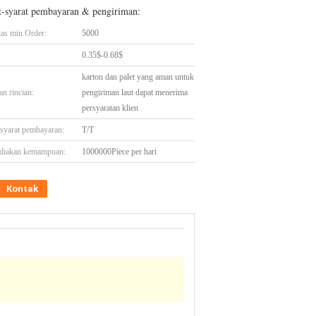
t-syarat pembayaran & pengiriman:
tas min Order:
5000
0.35$-0.68$
karton dan palet yang aman untuk
n rincian:
pengiriman laut dapat menerima
persyaratan klien
-syarat pembayaran:
T/T
diakan kemampuan:
1000000Piece per hari
Kontak