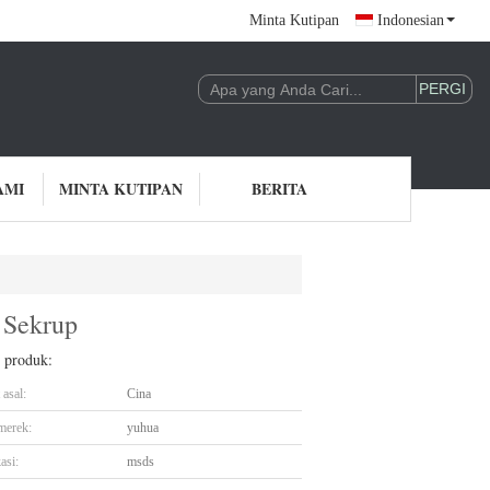
Minta Kutipan
Indonesian
AMI
MINTA KUTIPAN
BERITA
 Sekrup
l produk:
asal:
Cina
merek:
yuhua
asi:
msds