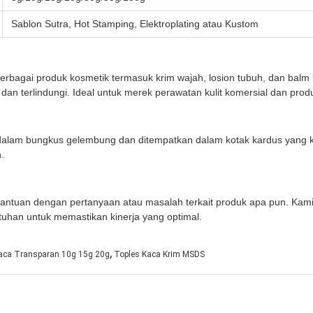
Sablon Sutra, Hot Stamping, Elektroplating atau Kustom
rbagai produk kosmetik termasuk krim wajah, losion tubuh, dan balm 
an terlindungi. Ideal untuk merek perawatan kulit komersial dan prod
 dalam bungkus gelembung dan ditempatkan dalam kotak kardus yang k
.
antuan dengan pertanyaan atau masalah terkait produk apa pun. Kam
tuhan untuk memastikan kinerja yang optimal.
,
aca Transparan 10g 15g 20g
Toples Kaca Krim MSDS