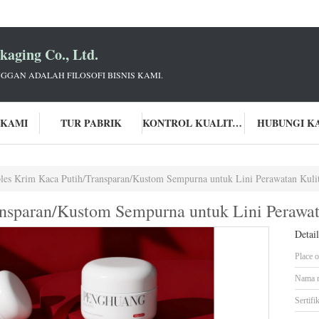
aging Co., Ltd.
GGAN ADALAH FILOSOFI BISNIS KAMI.
 KAMI
TUR PABRIK
KONTROL KUALITAS
HUBUNGI K
les Krim Kaca Putih/Transparan/Kustom Sempurna untuk Lini Perawatan Kul
ansparan/Kustom Sempurna untuk Lini Perawa
Detai
Place o
Nama 
Sertifik