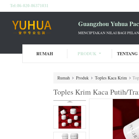
Tel:
86-020-86371031
Guangzhou Yuhua Pack
MENCIPTAKAN NILAI BAGI PELAN
RUMAH
PRODUK
TENTANG
Rumah
Produk
Toples Kaca Krim
Top
Toples Krim Kaca Putih/Tr