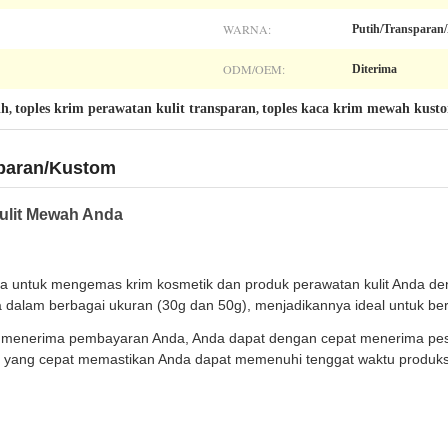
WARNA:
Putih/Transparan
ODM/OEM:
Diterima
ih
toples krim perawatan kulit transparan
toples kaca krim mewah kust
,
,
sparan/Kustom
ulit Mewah Anda
a untuk mengemas krim kosmetik dan produk perawatan kulit Anda de
dia dalam berbagai ukuran (30g dan 50g), menjadikannya ideal untuk be
h menerima pembayaran Anda, Anda dapat dengan cepat menerima p
n yang cepat memastikan Anda dapat memenuhi tenggat waktu produksi