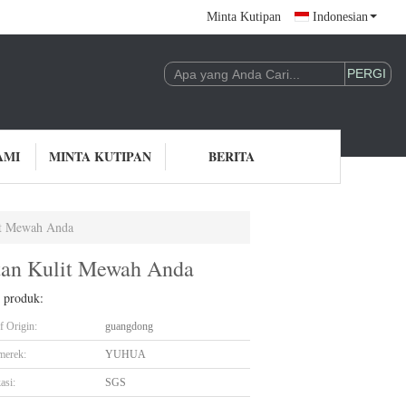
Minta Kutipan
Indonesian
AMI
MINTA KUTIPAN
BERITA
it Mewah Anda
tan Kulit Mewah Anda
l produk:
f Origin:
guangdong
merek:
YUHUA
asi:
SGS