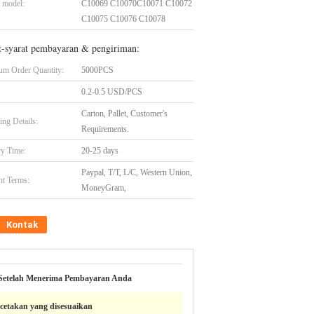
 model:
C10069 C10070C10071 C10072
C10075 C10076 C10078
t-syarat pembayaran & pengiriman:
m Order Quantity:
5000PCS
0.2-0.5 USD/PCS
Carton, Pallet, Customer's
ing Details:
Requirements.
ry Time:
20-25 days
Paypal, T/T, L/C, Western Union,
t Terms:
MoneyGram,
Kontak
Setelah Menerima Pembayaran Anda
ncetakan yang disesuaikan