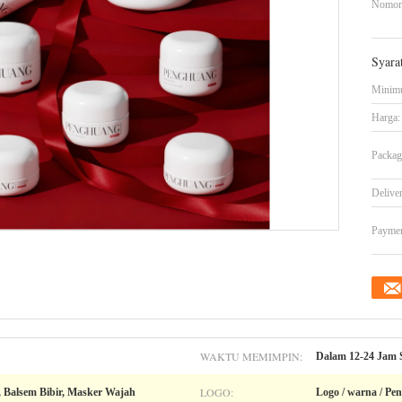
Nomor
Syara
Minimu
Harga:
Packag
Delive
Paymen
WAKTU MEMIMPIN:
Dalam 12-24 Jam 
LOGO:
 Balsem Bibir, Masker Wajah
Logo / warna / Pe