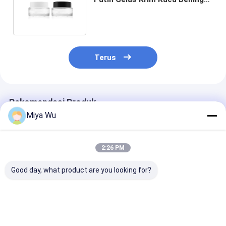
Kemasan Kosmetik 50g 30g
Terus
Rekomendasi Produk
Miya Wu
2:26 PM
Good day, what product are you looking for?
Custom Cream Glass
Toples Kaca Krim
Toples Krim K
Jars for Round Face
Kustom untuk
Putih/Transp
Cream Eye Cream Lip
Balsam Bibir dalam
Sempurna untu
Balm dan
Warna
Perawatan Kul