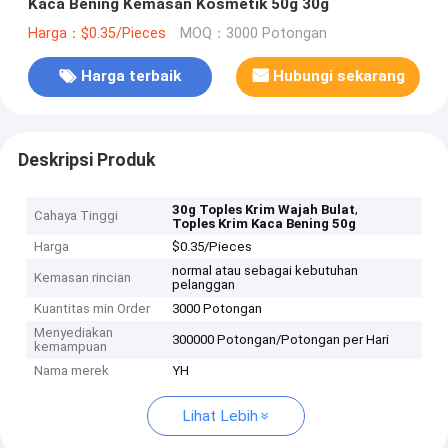
Kaca Bening Kemasan Kosmetik 50g 30g
Harga：$0.35/Pieces
MOQ：3000 Potongan
Harga terbaik
Hubungi sekarang
Deskripsi Produk
,
30g Toples Krim Wajah Bulat
Cahaya Tinggi
Toples Krim Kaca Bening 50g
Harga
$0.35/Pieces
normal atau sebagai kebutuhan
Kemasan rincian
pelanggan
Kuantitas min Order
3000 Potongan
Menyediakan
300000 Potongan/Potongan per Hari
kemampuan
Nama merek
YH
Lihat Lebih