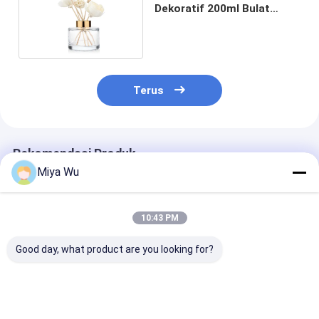
Dekoratif 200ml Bulat
Bening Dengan Tutup
Terus
Rekomendasi Produk
Miya Wu
10:43 PM
Good day, what product are you looking for?
MSDS 55ml Round
Kemasan Aroma
130ml Botol
Reed Diffuser Botol
Botol Kaca Diffuser
Dekoratif Ree
Pengganti DIY yang
150ml Dengan
Diffuser anti k