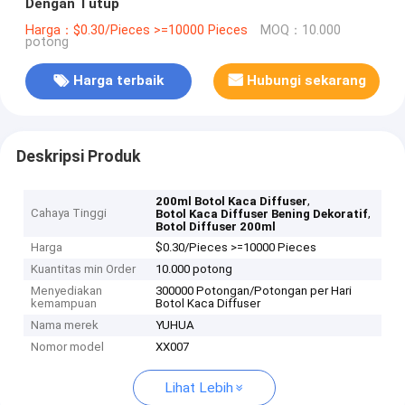
Dengan Tutup
Harga：$0.30/Pieces >=10000 Pieces
MOQ：10.000
potong
Harga terbaik
Hubungi sekarang
Deskripsi Produk
,
200ml Botol Kaca Diffuser
Cahaya Tinggi
,
Botol Kaca Diffuser Bening Dekoratif
Botol Diffuser 200ml
Harga
$0.30/Pieces >=10000 Pieces
Kuantitas min Order
10.000 potong
Menyediakan
300000 Potongan/Potongan per Hari
kemampuan
Botol Kaca Diffuser
Nama merek
YUHUA
Nomor model
XX007
Lihat Lebih