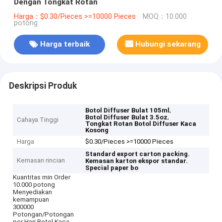
Dengan Tongkat Rotan
Harga：$0.30/Pieces >=10000 Pieces
MOQ：10.000
potong
Harga terbaik
Hubungi sekarang
Deskripsi Produk
,
Botol Diffuser Bulat 105ml
,
Botol Diffuser Bulat 3.5oz
Cahaya Tinggi
Tongkat Rotan Botol Diffuser Kaca
Kosong
Harga
$0.30/Pieces >=10000 Pieces
Standard export carton packing.
Kemasan rincian
Kemasan karton ekspor standar.
Special paper bo
Kuantitas min Order
10.000 potong
Menyediakan
kemampuan
300000
Potongan/Potongan
per Hari Botol Kaca