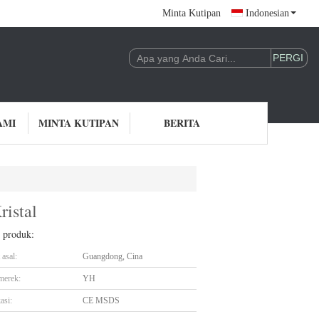
Minta Kutipan
Indonesian
AMI
MINTA KUTIPAN
BERITA
istal
l produk:
asal:
Guangdong, Cina
merek:
YH
asi:
CE MSDS