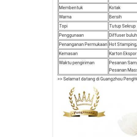
Membentuk
Kotak
Warna
Bersih
Topi
Tutup Sekrup
Penggunaan
Diffuser buluh
Penanganan Permukaan
Hot Stamping,
Kemasan
Karton Ekspo
Waktu pengiriman
Pesanan Sampe
Pesanan Massa
>> Selamat datang di Guangzhou PengH