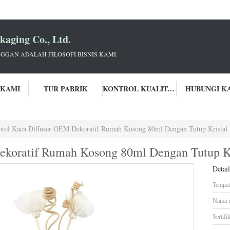
aging Co., Ltd.
GGAN ADALAH FILOSOFI BISNIS KAMI.
 KAMI
TUR PABRIK
KONTROL KUALITAS
HUBUNGI K
otol Kaca Diffuser OEM Dekoratif Rumah Kosong 80ml Dengan Tutup Kristal
ekoratif Rumah Kosong 80ml Dengan Tutup Kr
Detai
Tempat 
Nama 
Sertifik