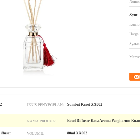
Nomor
Syara
Kuanti
Harga:
Syarat
Menye
JENIS PENYEGELAN:
02
Sumbat Karet XX002
NAMA PRODUK:
Botol Diffuser Kaca Aroma Pengharum Ruan
VOLUME:
ffuser
80ml XX002