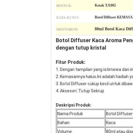
BENTUK:
Kotak XX002
KATA KUNCI:
Botol Diffuser KEMAS
MENYOROTI:
80ml Botol Kaca Diff
Botol Diffuser Kaca Aroma Pe
dengan tutup kristal
Fitur Produk:
1. Dengan tampilan yang istimewa dan in
2. Kemasannya halus.Ini adalah hadiah 
3. Botol Diffuser cukup kecil untuk dib
4. Aksesori: Tutup Sekrup
Deskripsi Produk:
Nama Produk
Botol Diffuse
Bahan
Kaca
Volume
80ml atau dis