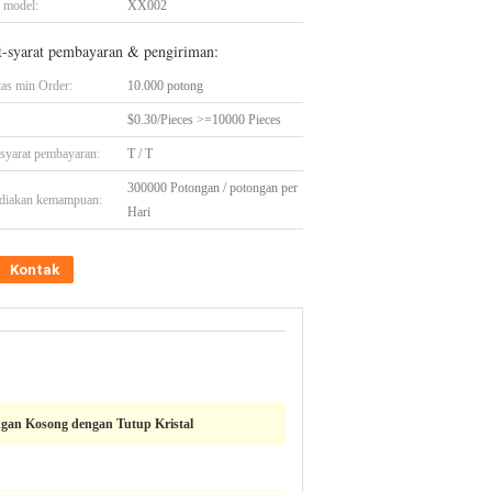
 model:
XX002
t-syarat pembayaran & pengiriman:
tas min Order:
10.000 potong
$0.30/Pieces >=10000 Pieces
-syarat pembayaran:
T / T
300000 Potongan / potongan per
diakan kemampuan:
Hari
Kontak
gan Kosong dengan Tutup Kristal