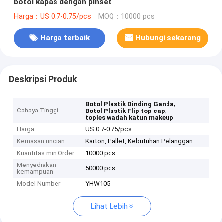
botol kapas dengan pinset
Harga：US 0.7-0.75/pcs
MOQ：10000 pcs
Harga terbaik
Hubungi sekarang
Deskripsi Produk
,
Botol Plastik Dinding Ganda
Cahaya Tinggi
,
Botol Plastik Flip top cap
toples wadah katun makeup
Harga
US 0.7-0.75/pcs
Kemasan rincian
Karton, Pallet, Kebutuhan Pelanggan.
Kuantitas min Order
10000 pcs
Menyediakan
50000 pcs
kemampuan
Model Number
YHW105
Lihat Lebih