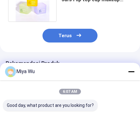
botol kapas dengan pinset
Terus
Rekomendasi Produk
Miya Wu
6:07 AM
Good day, what product are you looking for?
ODM OEM Diterima
Cerah atau Warna
ODM OEM Dite
Botol Kemasan
Custom Plastic
Flip Top Plasti
Plastik Custom Logo
Cream Jar Bentuk
awet Kapasita
Seperti Permintaan
Bulat Ideal untuk
Kontainer Pro