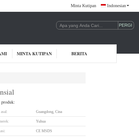
Minta Kutipan
Indonesian
AMI
MINTA KUTIPAN
BERITA
nsial
l produk:
asal:
Guangdong, Cina
merek:
Yuhua
asi:
CE MSDS