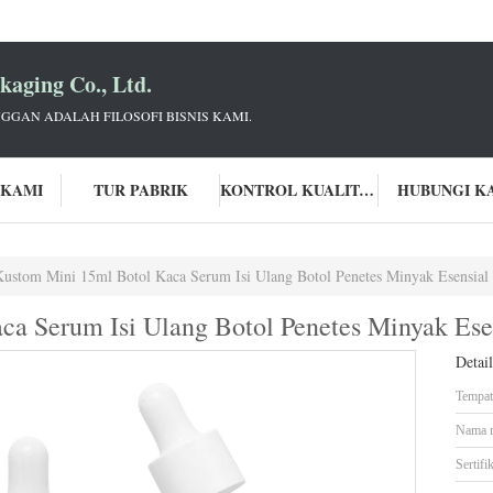
aging Co., Ltd.
GGAN ADALAH FILOSOFI BISNIS KAMI.
 KAMI
TUR PABRIK
KONTROL KUALITAS
HUBUNGI K
Kustom Mini 15ml Botol Kaca Serum Isi Ulang Botol Penetes Minyak Esensial
a Serum Isi Ulang Botol Penetes Minyak Ese
Detai
Tempat 
Nama 
Sertifik