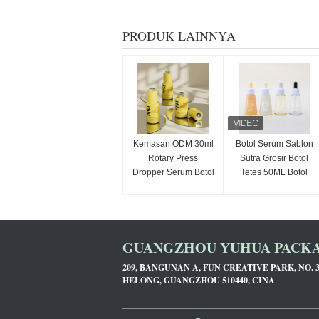
PRODUK LAINNYA
Kemasan ODM 30ml
Botol Serum Sablon
Rotary Press
Sutra Grosir Botol
Dropper Serum Botol
Tetes 50ML Botol
Bahan Kaca
Minyak Esens Plastik
yang Dapat
Disesuaikan
GUANGZHOU YUHUA PACKAG
209, BANGUNAN A, FUN CREATIVE PARK, NO. 
HELONG, GUANGZHOU 510440, CINA