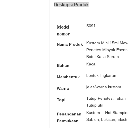
Deskripsi Produk
S091
Model
nomor.
Kustom Mini 15ml Mew
Nama Produk
Penetes Minyak Esensia
Botol Kaca Serum
Kaca
Bahan
bentuk lingkaran
Membentuk
jelas/warna kustom
Warna
Tutup Penetes, Tekan 
Topi
Tutup ulir
Kustom -- Hot Stampin
Penanganan
Sablon, Lukisan, Electro
Permukaan