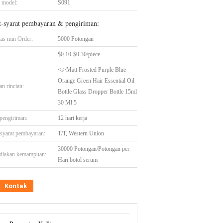
 model:
S091
t-syarat pembayaran & pengiriman:
tas min Order:
5000 Potongan
$0.10-$0.30/piece
<i>Matt Frosted Purple Blue
Orange Green Hair Essential Oil
n rincian:
Bottle Glass Dropper Bottle 15ml
30 Ml 5
pengiriman:
12 hari kerja
-syarat pembayaran:
T/T, Western Union
30000 Potongan/Potongan per
diakan kemampuan:
Hari botol serum
Kontak