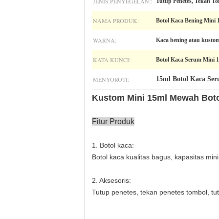
JENIS PENYEGELAN::
Tutup Penetes, Tekan To
NAMA PRODUK:
Botol Kaca Bening Mini 
WARNA:
Kaca bening atau kusto
KATA KUNCI:
Botol Kaca Serum Mini 
MENYOROTI:
15ml Botol Kaca Ser
Kustom Mini 15ml Mewah Botol
Fitur Produk
1. Botol kaca:
Botol kaca kualitas bagus, kapasitas min
2. Aksesoris:
Tutup penetes, tekan penetes tombol, tutu