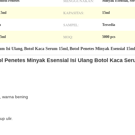
MENGGUNAKAN:
mbol Penetes
Minyak Esensial, Se
KAPASITAS:
15ml
15ml
SAMPEL:
m
Tersedia
MOQ:
15ml
5000 pcs
um Isi Ulang
Botol Kaca Serum 15ml
Botol Penetes Minyak Esensial 15m
,
,
 Penetes Minyak Esensial Isi Ulang Botol Kaca Se
i, warna bening
p ulir.