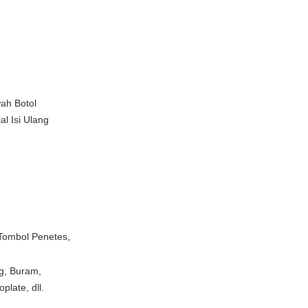
ah Botol
l Isi Ulang
Tombol Penetes,
g, Buram,
plate, dll.