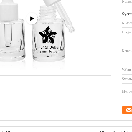
Nomor
Syara
Kuanti
Harga:
Kemasa
Waktu 
Syarat
Menye