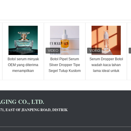
Botol serum minyak
Botol Pipet Serum
Serum Dropper Botol
OEM yang diterima
Sliver Dropper Tipe
wadah kaca tahan
menampilkan
Segel Tutup Kustom
lama ideal untuk
penetes bambu,
Pilihan Kemasan
minyak esensial
kemasan emas
Tutup untuk
serum dan cairan
perak yang dapat
Kosmetik Perawatan
kosmetik solusi
disesuaikan untuk
Kulit dan Minyak
kemasan
ING CO., LTD.
minyak esensial
Esensial
kosmetik perawatan
371, EAST OF JIANPENG ROAD, DISTRIK
kulit