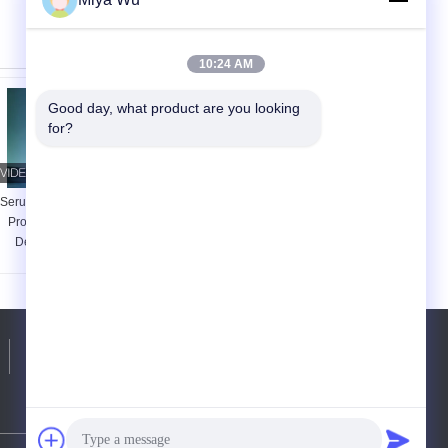
10:24 AM
Good day, what product are you looking 
for?
Serum Dropper Botol
Botol Pipet Serum
Proof Leak Airtight
Kedap Udara Anti
Desain dengan
Bocor dengan Warna
Custom Color dan
Kustom dan Cetak
Logo Printing
Logo Cocok untuk
Sempurna untuk
Aplikasi Kemasan
kebutuhan kemasan
Kosmetik
kosmetik mewah
Tel:
86-020-86371031