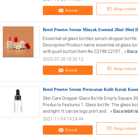
Harga terbaik
Kontak
Botol Penetes Serum Minyak Esensial 20ml 30ml
Essential oil glass bottles serum dropper bottl
Description Product name essential oil glass b
with push button Item No C2198 C2197 ...
Baca 
2022-07-20 10:20:12
Harga terbaik
Kontak
Botol Penetes Serum Perawatan Kulit Kotak Kos
Skin Care Dropper Glass Bottle Empty Square 2
Products Features 1. Glass bottle: The glass bot
and light. It can be logo print and ...
Baca lebih l
2021-11-04 14:24:44
Harga terbaik
Kontak