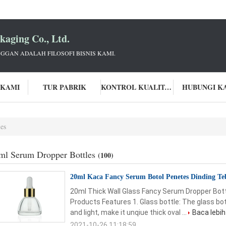
aging Co., Ltd.
GGAN ADALAH FILOSOFI BISNIS KAMI.
 KAMI
TUR PABRIK
KONTROL KUALITAS
HUBUNGI K
es
ml Serum Dropper Bottles
(100)
20ml Kaca Fancy Serum Botol Penetes Dinding T
20ml Thick Wall Glass Fancy Serum Dropper Bot
Products Features 1. Glass bottle: The glass bot
and light, make it unqiue thick oval ...
Baca lebih
2021-10-26 11:18:59