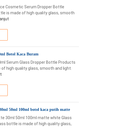
ence Cosmetic Serum Dropper Bottle
tle is made of high quality glass, smooth
lanjut
50ml Botol Kaca Buram
50ml Serum Glass Dropper Bottle Products
 of high quality glass, smooth and light.
t
30ml 50ml 100ml botol kaca putih matte
te 30ml 50ml 100ml matte white Glass
ss bottle is made of high quality glass,.