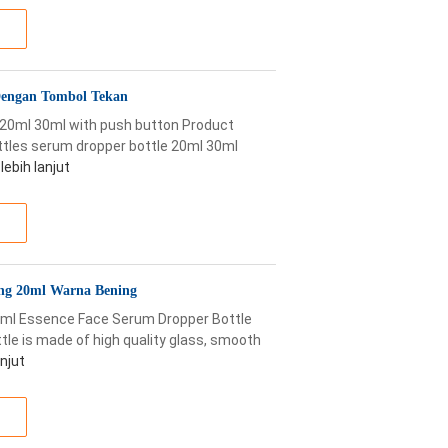
 Dengan Tombol Tekan
e 20ml 30ml with push button Product
ottles serum dropper bottle 20ml 30ml
lebih lanjut
ong 20ml Warna Bening
0ml Essence Face Serum Dropper Bottle
tle is made of high quality glass, smooth
anjut