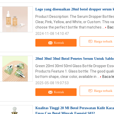
Logo yang disesuaikan 20ml botol dropper serum
Product Description: The Serum Dropper Bottles 
Clear, Pink, Yellow, and White, or Custom. This v
choose the perfect bottle that matches ...
Baca
2024-11-08 14:10:47
Harga terbaik
Kontak
20ml 30ml 50ml Botol Penetes Serum Untuk Sablo
Green 20ml 30ml 50ml Glass Bottle Dropper Essen
Products Feature 1. Glass bottle: The good quali
bottom shape, clear color, available in ...
Baca le
2025-05-08 19:07:53
Harga terbaik
Kontak
Kualitas Tinggi 20 Ml Botol Perawatan Kulit Kac
Emas Cap Botol Minyak Esensial S032