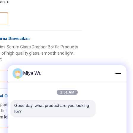
lanjut
rna Disesuaikan
50ml Serum Glass Dropper Bottle Products
 of high quality glass, smooth and light.
t
Miya Wu
2:51 AM
tol OEM Lukisan Ungu
pper Bottle For Cosmetic Packaging
Good day, what product are you looking 
tle is made of high quality glass, smooth
for?
a lebih lanjut