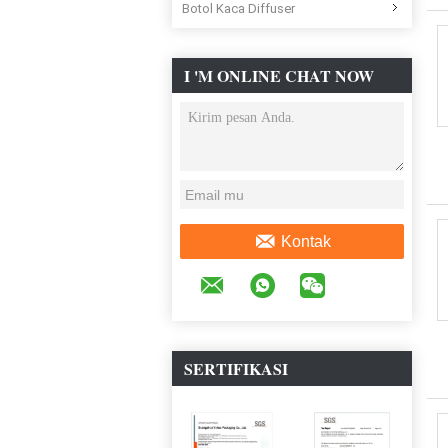
Botol Kaca Diffuser
I 'M ONLINE CHAT NOW
Kontak
SERTIFIKASI