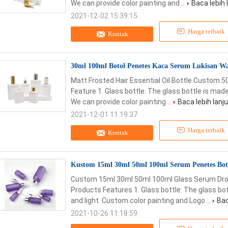
We can provide color painting and ...
Baca lebih 
2021-12-02 15:39:15
Harga terbaik
Kontak
30ml 100ml Botol Penetes Kaca Serum Lukisan Wa
Matt Frosted Hair Essential Oil Bottle Custom 
Feature 1. Glass bottle: The glass bottle is made
We can provide color painting ...
Baca lebih lanju
2021-12-01 11:19:37
Harga terbaik
Kontak
Kustom 15ml 30ml 50ml 100ml Serum Penetes Bo
Custom 15ml 30ml 50ml 100ml Glass Serum Dro
Products Features 1. Glass bottle: The glass bot
and light. Custom color painting and Logo ...
Bac
2021-10-26 11:18:59