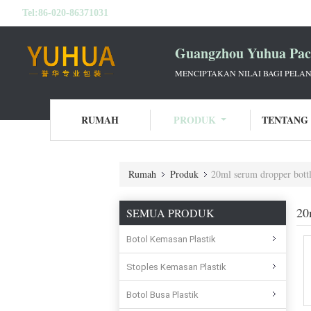
Tel:
86-020-86371031
Guangzhou Yuhua Pack
MENCIPTAKAN NILAI BAGI PELAN
RUMAH
PRODUK
TENTANG
Rumah
Produk
20ml serum dropper bottl
20
SEMUA PRODUK
Botol Kemasan Plastik
Stoples Kemasan Plastik
Botol Busa Plastik