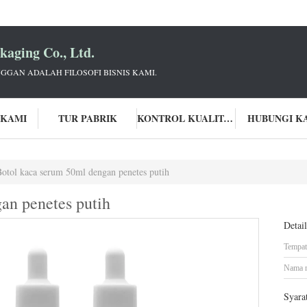
aging Co., Ltd.
GGAN ADALAH FILOSOFI BISNIS KAMI.
 KAMI
TUR PABRIK
KONTROL KUALITAS
HUBUNGI K
Botol kaca serum 50ml dengan penetes putih
an penetes putih
Detai
Tempat 
Nama 
Syara