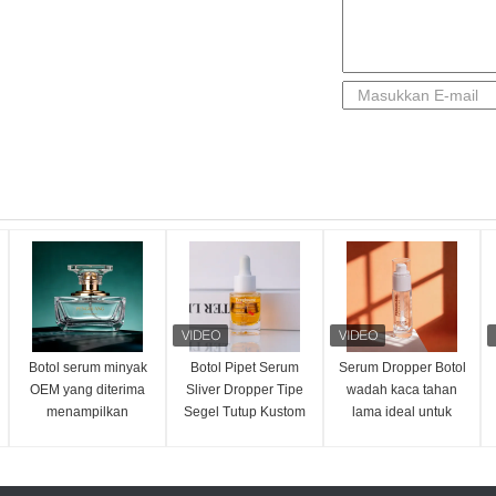
Botol serum minyak
Botol Pipet Serum
Serum Dropper Botol
OEM yang diterima
Sliver Dropper Tipe
wadah kaca tahan
menampilkan
Segel Tutup Kustom
lama ideal untuk
penetes bambu,
Pilihan Kemasan
minyak esensial
kemasan emas
Tutup untuk
serum dan cairan
perak yang dapat
Kosmetik Perawatan
kosmetik solusi