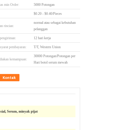
tas min Order:
5000 Potongan
$0.20 - $0.40/Pieces
normal atau sebagai kebutuhan
n rincian:
pelanggan
pengiriman:
12 hari kerja
-syarat pembayaran:
T/T, Western Union
30000 Potongan/Potongan per
diakan kemampuan:
Hari botol serum mewah
Kontak
ial, Serum, minyak pijat