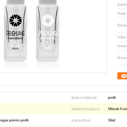
Kuanti
Harga:
Kemasa
Waktu 
Syarat
Menye
BAHAN KERAH:
putih
MENGGUNAKAN:
Minyak Esens
KAPASITAS:
engan penetes putih
50ml