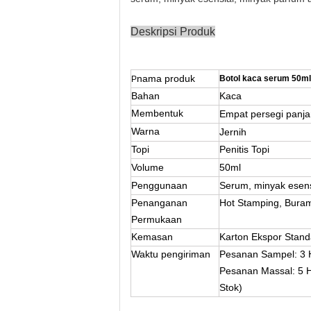
Deskripsi Produk
nama produk
Botol kaca serum 50ml
P
Bahan
Kaca
Membentuk
Empat persegi panj
Warna
Jernih
Topi
Penitis
Topi
Volume
50ml
Penggunaan
Serum, minyak esensi
Penanganan
Hot Stamping, Buram,
Permukaan
Kemasan
Karton Ekspor Stan
Waktu pengiriman
Pesanan Sampel: 3 H
Pesanan Massal: 5 H
Stok)