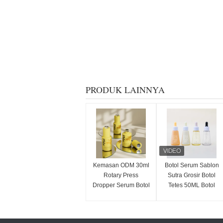
PRODUK LAINNYA
Kemasan ODM 30ml
Botol Serum Sablon
Rotary Press
Sutra Grosir Botol
Dropper Serum Botol
Tetes 50ML Botol
Bahan Kaca
Minyak Esens Plastik
yang Dapat
Disesuaikan