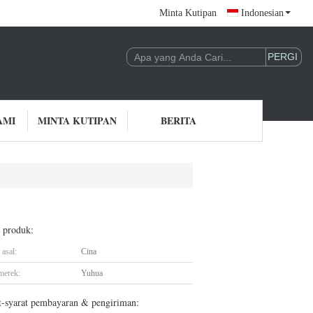
Minta Kutipan
Indonesian
AMI
MINTA KUTIPAN
BERITA
l produk:
asal:
Cina
merek:
Yuhua
t-syarat pembayaran & pengiriman: