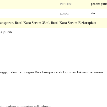
PENITIS:
penetes puti
LOGO:
oke
ransparan
Botol Kaca Serum 35ml
Botol Kaca Serum Elektroplate
,
,
s putih
tinggi, halus dan ringan.Bisa berupa cetak logo dan lukisan berwarna.
au cairan perawatan kulit lainnya.