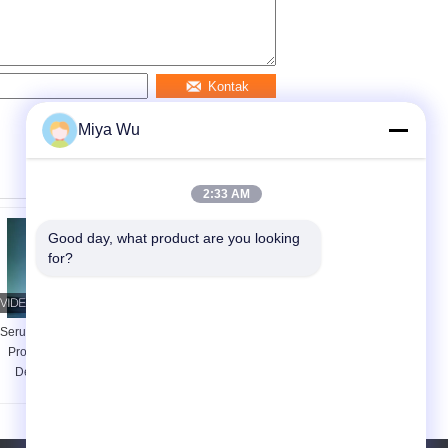
Kontak
Miya Wu
2:33 AM
Good day, what product are you looking 
for?
Serum Dropper Botol
Botol Pipet Serum
Proof Leak Airtight
Kedap Udara Anti
Desain dengan
Bocor dengan Warna
Custom Color dan
Kustom dan Cetak
Logo Printing
Logo Cocok untuk
Sempurna untuk
Aplikasi Kemasan