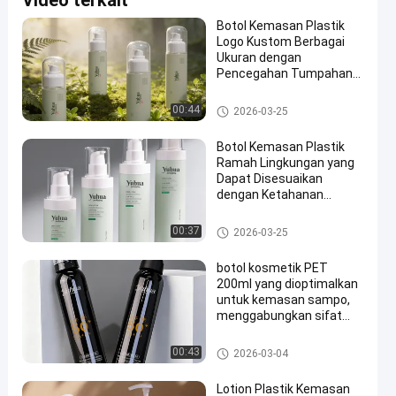
Video terkait
Botol Kemasan Plastik
Logo Kustom Berbagai
Ukuran dengan
Pencegahan Tumpahan
untuk Penggunaan
Kosmetik
Botol Kemasan Plastik
00:44
2026-03-25
Botol Kemasan Plastik
Ramah Lingkungan yang
Dapat Disesuaikan
dengan Ketahanan
Benturan Tinggi untuk
Cairan Kosmetik
Botol Kemasan Plastik
00:37
2026-03-25
botol kosmetik PET
200ml yang dioptimalkan
untuk kemasan sampo,
menggabungkan sifat
material yang ringan dan
kuat
botol semprot plastik
00:43
2026-03-04
Lotion Plastik Kemasan