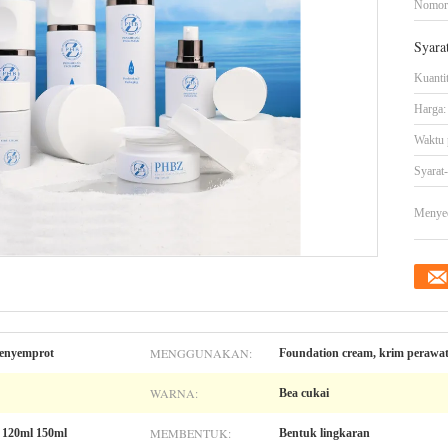
Nomor
Syara
Kuanti
Harga:
Waktu 
Syarat
Menye
MENGGUNAKAN:
penyemprot
Foundation cream, krim perawatan
WARNA:
Bea cukai
MEMBENTUK:
 120ml 150ml
Bentuk lingkaran