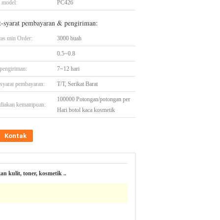
 model:
PC426
t-syarat pembayaran & pengiriman:
tas min Order:
3000 buah
0.5~0.8
pengiriman:
7~12 hari
-syarat pembayaran:
T/T, Serikat Barat
100000 Potongan/potongan per
diakan kemampuan:
Hari botol kaca kosmetik
Kontak
 kulit, toner, kosmetik ..