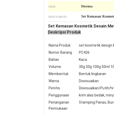
OEM:
Diterima
MENYOROTI:
Set Kemasan Kosmet
Set Kemasan Kosmetik Desain Mew
Deskripsi Produk
Nama Produk
set kosmetik deisgn
Nomor Barang
PC426
Bahan
Kaca
Volume
30g 50g 100g 50ml 1
Membentuk
Bentuk lingkaran
Warna
Disesuaikan
Penitis
Disesuaikan/Putih/
Penggunaan
krim alas bedak, minya
Penanganan
Stamping Panas, Buram
Permukaan