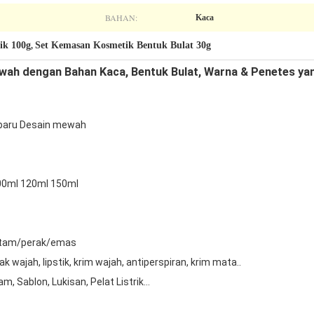
BAHAN:
Kaca
ik 100g
Set Kemasan Kosmetik Bentuk Bulat 30g
,
ah dengan Bahan Kaca, Bentuk Bulat, Warna & Penetes ya
 baru Desain mewah
00ml 120ml 150ml
hitam/perak/emas
k wajah, lipstik, krim wajah, antiperspiran, krim mata..
, Sablon, Lukisan, Pelat Listrik...