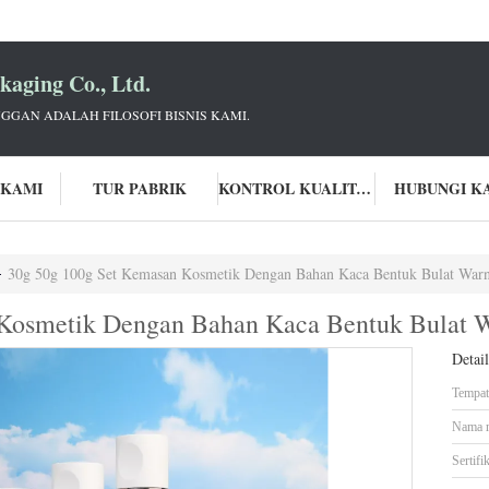
aging Co., Ltd.
GGAN ADALAH FILOSOFI BISNIS KAMI.
 KAMI
TUR PABRIK
KONTROL KUALITAS
HUBUNGI K
30g 50g 100g Set Kemasan Kosmetik Dengan Bahan Kaca Bentuk Bulat Warn
Kosmetik Dengan Bahan Kaca Bentuk Bulat W
Detai
Tempat 
Nama 
Sertifik