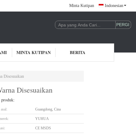
Minta Kutipan
Indonesian
AMI
MINTA KUTIPAN
BERITA
a Disesuaikan
arna Disesuaikan
l produk:
asal:
Guangdong, Cina
merek:
YUHUA
asi:
CE MSDS