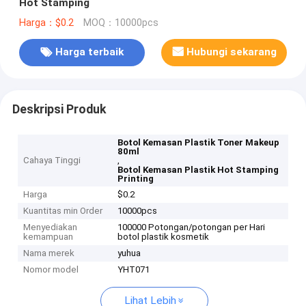
Hot Stamping
Harga：$0.2
MOQ：10000pcs
Harga terbaik
Hubungi sekarang
Deskripsi Produk
Botol Kemasan Plastik Toner Makeup
80ml
Cahaya Tinggi
,
Botol Kemasan Plastik Hot Stamping
Printing
Harga
$0.2
Kuantitas min Order
10000pcs
Menyediakan
100000 Potongan/potongan per Hari
kemampuan
botol plastik kosmetik
Nama merek
yuhua
Nomor model
YHT071
Lihat Lebih