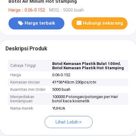
Botol Air Minum Hot Stamping
Harga：0.06-0.152
MOQ：5000 buah
Harga terbaik
Hubungi sekarang
Deskripsi Produk
,
Botol Kemasan Plastik Bulat 100ml
Cahaya Tinggi
Botol Kemasan Plastik Hot Stamping
Harga
0.06-0.152
Kemasan rincian
41*36*43cm 230pcs/ctn
Kuantitas min Order
5000 buah
Menyediakan
100000 Potongan/potongan per Hari
kemampuan
botol kaca kosmetik
Nama merek
YUHUA
Lihat Lebih