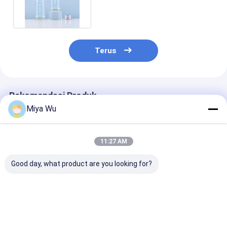
Minum Hot Stamping
Terus
Rekomendasi Produk
Miya Wu
11:27 AM
Good day, what product are you looking for?
Botol Kemasan
Botol Kemasan
Botol Kemasa
Plastik Ramah
Plastik Logo Kustom
Plastik Toner 
Lingkungan yang
Berbagai Ukuran
80ml Penceta
Dapat Disesuaikan
dengan Pencegahan
Hot Stamping
dengan Ketahanan
Tumpahan untuk