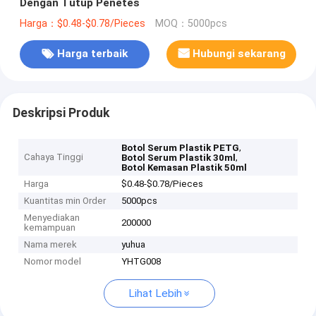
Dengan Tutup Penetes
Harga：$0.48-$0.78/Pieces
MOQ：5000pcs
Harga terbaik
Hubungi sekarang
Deskripsi Produk
,
Botol Serum Plastik PETG
Cahaya Tinggi
,
Botol Serum Plastik 30ml
Botol Kemasan Plastik 50ml
Harga
$0.48-$0.78/Pieces
Kuantitas min Order
5000pcs
Menyediakan
200000
kemampuan
Nama merek
yuhua
Nomor model
YHTG008
Lihat Lebih