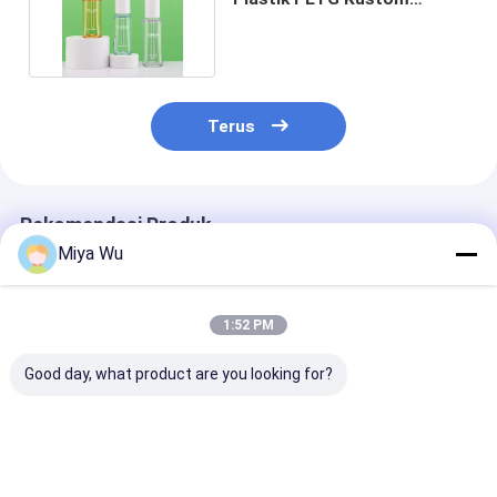
Dengan Tutup Penetes
Terus
Rekomendasi Produk
Miya Wu
1:52 PM
Good day, what product are you looking for?
Botol Kemasan
Botol Kemasan
Botol Kemasa
Plastik Ramah
Plastik Logo Kustom
Plastik Toner 
Lingkungan yang
Berbagai Ukuran
80ml Penceta
Dapat Disesuaikan
dengan Pencegahan
Hot Stamping