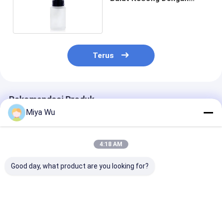
Pompa Tekan
Terus
Rekomendasi Produk
Miya Wu
4:18 AM
Good day, what product are you looking for?
30ml / 1oz Botol
Botol Lotion Krim
Botol Yayasan 
Serum Kosmetik
Kaca Bulat 30ml
set kemasan
Kaca Gradien Merah
Logo Disesuaikan
kosmetik kaca
Kosmetik kosong
dengan kapasi