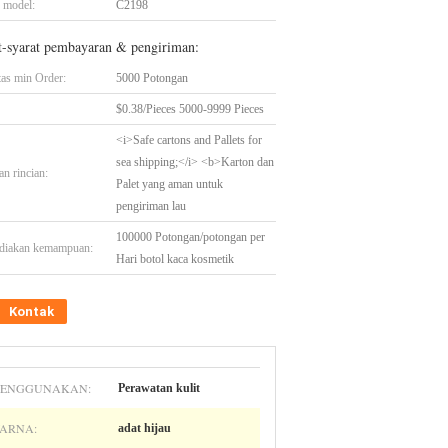
 model:
C2198
t-syarat pembayaran & pengiriman:
tas min Order:
5000 Potongan
$0.38/Pieces 5000-9999 Pieces
<i>Safe cartons and Pallets for
sea shipping;</i> <b>Karton dan
n rincian:
Palet yang aman untuk
pengiriman lau
100000 Potongan/potongan per
diakan kemampuan:
Hari botol kaca kosmetik
Kontak
ENGGUNAKAN:
Perawatan kulit
ARNA:
adat hijau