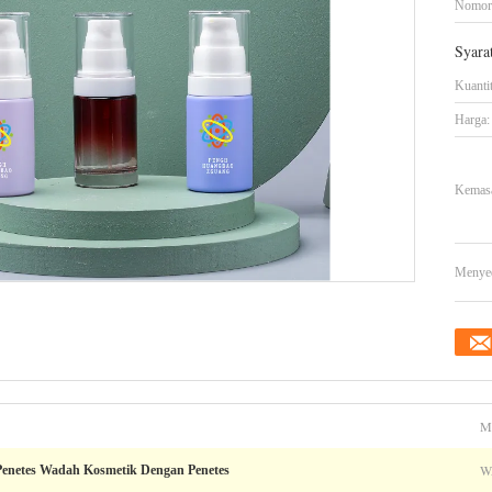
Nomor
Syara
Kuanti
Harga:
Kemasa
Menye
M
W
Penetes Wadah Kosmetik Dengan Penetes