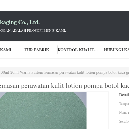
aging Co., Ltd.
GGAN ADALAH FILOSOFI BISNIS KAMI.
 KAMI
TUR PABRIK
KONTROL KUALITAS
HUBUNGI K
30ml 20ml Warna kustom kemasan perawatan kulit lotion pompa botol kaca gr
asan perawatan kulit lotion pompa botol kac
Detai
Tempat 
Nama 
Sertifik