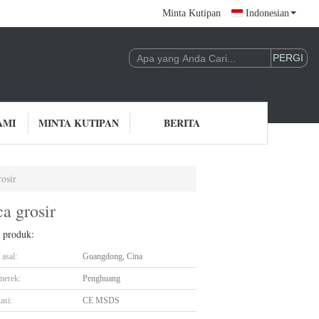
Minta Kutipan
Indonesian
AMI
MINTA KUTIPAN
BERITA
osir
a grosir
l produk:
asal:
Guangdong, Cina
merek:
Penghuang
asi:
CE MSDS