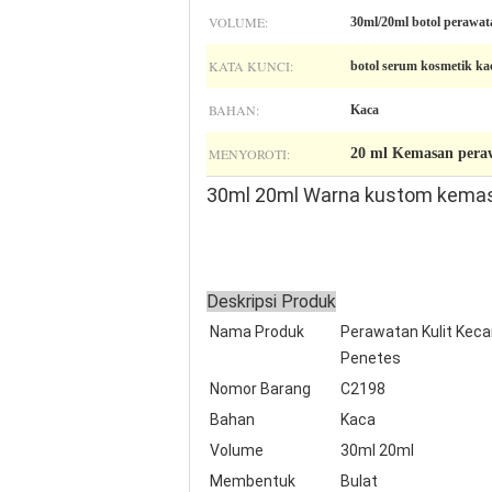
VOLUME:
30ml/20ml botol perawat
KATA KUNCI:
botol serum kosmetik ka
BAHAN:
Kaca
MENYOROTI:
20 ml Kemasan peraw
30ml 20ml Warna kustom kemasan
Deskripsi Produk
Nama Produk
Perawatan Kulit Kec
Penetes
Nomor Barang
C2198
Bahan
Kaca
Volume
30ml 20ml
Membentuk
Bulat