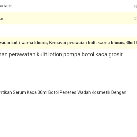
M
an kulit
O
ca
atan kulit warna khusus
Kemasan perawatan kulit warna khusus
30ml 
,
,
 perawatan kulit lotion pompa botol kaca grosir
antikan Serum Kaca 30ml Botol Penetes Wadah Kosmetik Dengan