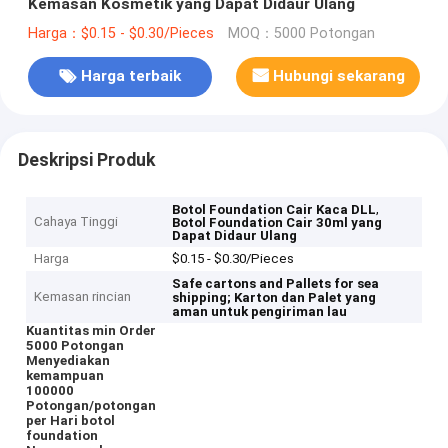
Kemasan Kosmetik yang Dapat Didaur Ulang
Harga：$0.15 - $0.30/Pieces
MOQ：5000 Potongan
Harga terbaik
Hubungi sekarang
Deskripsi Produk
,
Botol Foundation Cair Kaca DLL
Cahaya Tinggi
Botol Foundation Cair 30ml yang
Dapat Didaur Ulang
Harga
$0.15 - $0.30/Pieces
Safe cartons and Pallets for sea
Kemasan rincian
shipping;
Karton dan Palet yang
aman untuk pengiriman lau
Kuantitas min Order
5000 Potongan
Menyediakan
kemampuan
100000
Potongan/potongan
per Hari botol
foundation