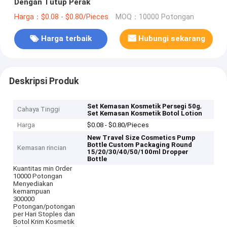
Dengan Tutup Perak
Harga：$0.08 - $0.80/Pieces
MOQ：10000 Potongan
Harga terbaik
Hubungi sekarang
Deskripsi Produk
,
Set Kemasan Kosmetik Persegi 50g
Cahaya Tinggi
Set Kemasan Kosmetik Botol Lotion
Harga
$0.08 - $0.80/Pieces
New Travel Size Cosmetics Pump
Bottle Custom Packaging Round
Kemasan rincian
15/20/30/40/50/100ml Dropper
Bottle
Kuantitas min Order
10000 Potongan
Menyediakan
kemampuan
300000
Potongan/potongan
per Hari Stoples dan
Botol Krim Kosmetik