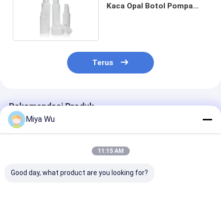
Kaca Opal Botol Pompa
Keramik Isi Ulang
Terus
Rekomendasi Produk
Miya Wu
11:15 AM
Good day, what product are you looking for?
Kustom Kosong
60ml Kosong Putih
Kemasan Kosm
100ml 120ml 200ml
Opal Boston Botol
Botol Kaca Bo
Botol Kaca Opal
Kaca Kemasan
Keramik Putih