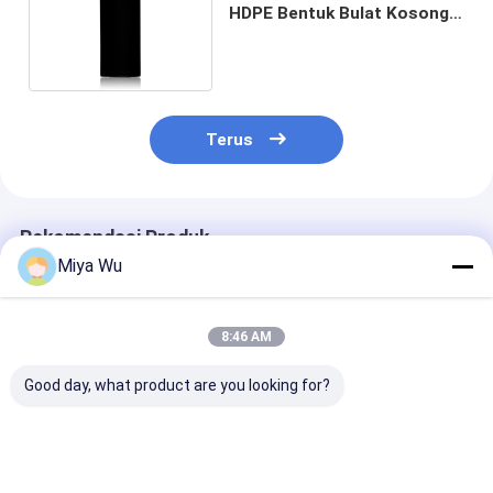
HDPE Bentuk Bulat Kosong
Hitam Untuk Krim
Terus
Rekomendasi Produk
Miya Wu
8:46 AM
Good day, what product are you looking for?
ODM OEM Diterima
Cerah atau Warna
ODM OEM Dite
Botol Kemasan
Custom Plastic
Flip Top Plasti
Plastik Custom Logo
Cream Jar Bentuk
awet Kapasita