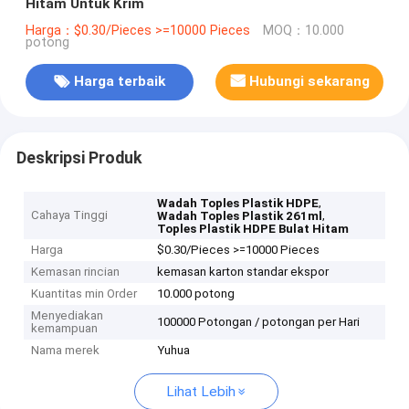
Hitam Untuk Krim
Harga：$0.30/Pieces >=10000 Pieces
MOQ：10.000
potong
Harga terbaik
Hubungi sekarang
Deskripsi Produk
,
Wadah Toples Plastik HDPE
Cahaya Tinggi
,
Wadah Toples Plastik 261ml
Toples Plastik HDPE Bulat Hitam
Harga
$0.30/Pieces >=10000 Pieces
Kemasan rincian
kemasan karton standar ekspor
Kuantitas min Order
10.000 potong
Menyediakan
100000 Potongan / potongan per Hari
kemampuan
Nama merek
Yuhua
Lihat Lebih