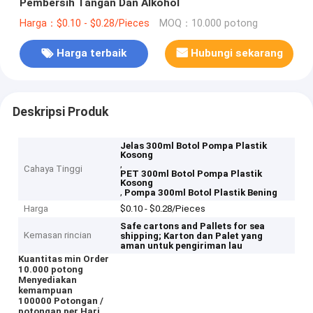
Pembersih Tangan Dan Alkohol
Harga：$0.10 - $0.28/Pieces
MOQ：10.000 potong
Harga terbaik
Hubungi sekarang
Deskripsi Produk
Jelas 300ml Botol Pompa Plastik
Kosong
,
Cahaya Tinggi
PET 300ml Botol Pompa Plastik
Kosong
,
Pompa 300ml Botol Plastik Bening
Harga
$0.10 - $0.28/Pieces
Safe cartons and Pallets for sea
Kemasan rincian
shipping;
Karton dan Palet yang
aman untuk pengiriman lau
Kuantitas min Order
10.000 potong
Menyediakan
kemampuan
100000 Potongan /
potongan per Hari