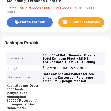
Melindungi Terhadap Sinar UV
Harga：$0.29/Pieces 5000-9999 Pieces
MOQ：5000
buah
Harga terbaik
Hubungi sekarang
Deskripsi Produk
,
30ml 60ml Botol Kemasan Plastik
Cahaya Tinggi
,
Botol Kemasan Plastik MSDS
1oz 2oz Botol Plastik PET Bening
Harga
$0.29/Pieces 5000-9999 Pieces
Safe cartons and Pallets for sea
Kemasan rincian
shipping;
Karton dan Palet yang
aman untuk pengiriman lau
Kuantitas min Order
5000 buah
Menyediakan
kemampuan
100000 Potongan /
potongan per Hari
Nama merek