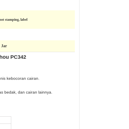
hot stamping, label
 Jar
zhou PC342
enis kebocoran cairan.
s bedak, dan cairan lainnya.