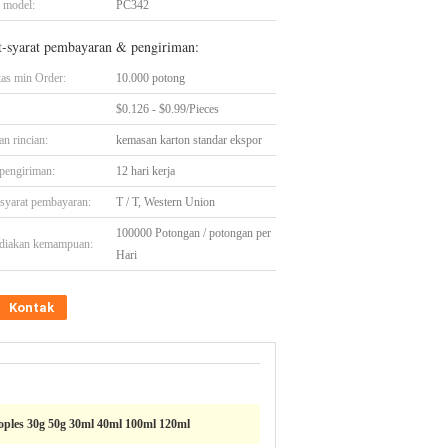
 model:
PC342
t-syarat pembayaran & pengiriman:
tas min Order:
10.000 potong
$0.126 - $0.99/Pieces
n rincian:
kemasan karton standar ekspor
pengiriman:
12 hari kerja
-syarat pembayaran:
T / T, Western Union
100000 Potongan / potongan per
diakan kemampuan:
Hari
Kontak
oples 30g 50g 30ml 40ml 100ml 120ml