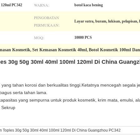
WARNA:
l 120ml PC342
botol kaca bening
PENGOBATAN
Layar sutra, buram, lukisan, pelapisan, 
PERMUKAAN:
MOQ:
10000 PCS
emasan Kosmetik
Set Kemasan Kosmetik 40ml
Botol Kosmetik 100ml Dan
,
,
les 30g 50g 30ml 40ml 100ml 120ml Di China Guang
, yang tahan korosi dan berkualitas tinggi.Ketatnya mencegah segala j
bagus serta tahan lama.
apasitas yang sempurna untuk produk kosmetik, krim mata, emulsi, ala
 Sekrup
an Toples 30g 50g 30ml 40ml 100ml 120ml Di China Guangzhou PC342