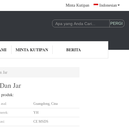
Minta Kutipan
Indonesian
AMI
MINTA KUTIPAN
BERITA
n Jar
Dan Jar
l produk:
asal:
Guangdong, Cina
merek:
YH
asi:
CE MSDS