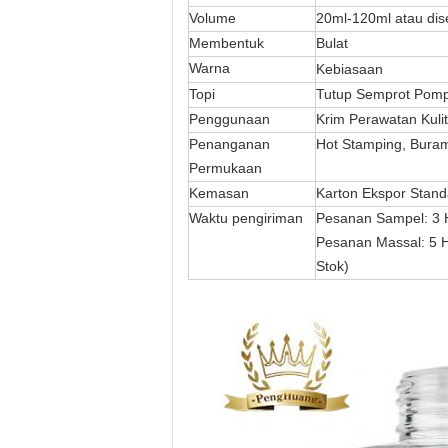
Volume
20ml-120ml atau dis
Membentuk
Bulat
Warna
Kebiasaan
Topi
Tutup Semprot Pomp
Penggunaan
Krim Perawatan Kulit
Penanganan
Hot Stamping, Buram,
Permukaan
Kemasan
Karton Ekspor Stan
Waktu pengiriman
Pesanan Sampel: 3 H
Pesanan Massal: 5 H
Stok)