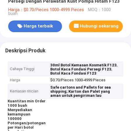
Persegi Dengan Perawatan Kulit Pompa Hitam F123
Harga：$0.70/Pieces 1000-4999 Pieces
MOQ：1000
buah
Harga terbaik
Hubungi sekarang
Deskripsi Produk
,
30ml Botol Kemasan Kosmetik F123
Cahaya Tinggi
,
Botol Kaca Fondasi Persegi F123
Botol Kaca Fondasi F123
Harga
$0.70/Pieces 1000-4999 Pieces
Safe cartons and Pallets for sea
Kemasan rincian
shipping;
Karton dan Palet yang
aman untuk pengiriman lau
Kuantitas min Order
1000 buah
Menyediakan
kemampuan
100000
Potongan/potongan
per Hari botol