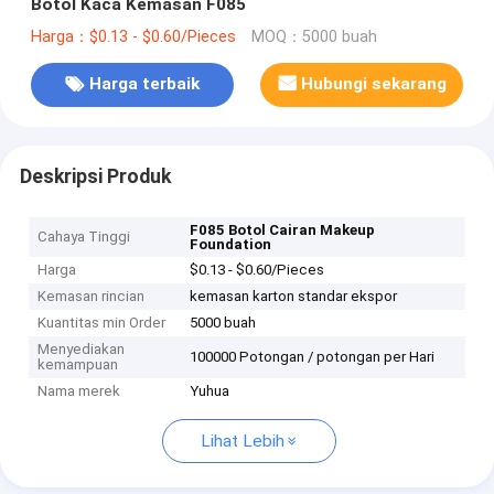
Botol Kaca Kemasan F085
Harga：$0.13 - $0.60/Pieces
MOQ：5000 buah
Harga terbaik
Hubungi sekarang
Deskripsi Produk
F085 Botol Cairan Makeup
Cahaya Tinggi
Foundation
Harga
$0.13 - $0.60/Pieces
Kemasan rincian
kemasan karton standar ekspor
Kuantitas min Order
5000 buah
Menyediakan
100000 Potongan / potongan per Hari
kemampuan
Nama merek
Yuhua
Lihat Lebih