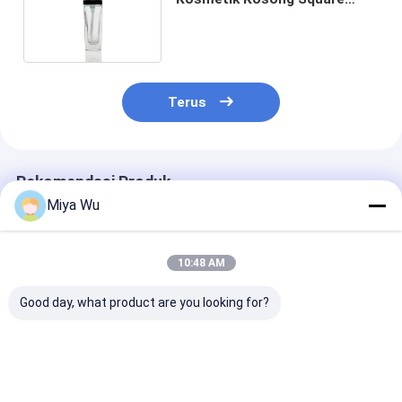
Glass Foundation Bubuk Botol
Terus
Rekomendasi Produk
Miya Wu
10:48 AM
Good day, what product are you looking for?
30ml / 1oz Botol
Botol Lotion Krim
Botol Yayasan 
Serum Kosmetik
Kaca Bulat 30ml
set kemasan
Kaca Gradien Merah
Logo Disesuaikan
kosmetik kaca
Kosmetik kosong
dengan kapasi