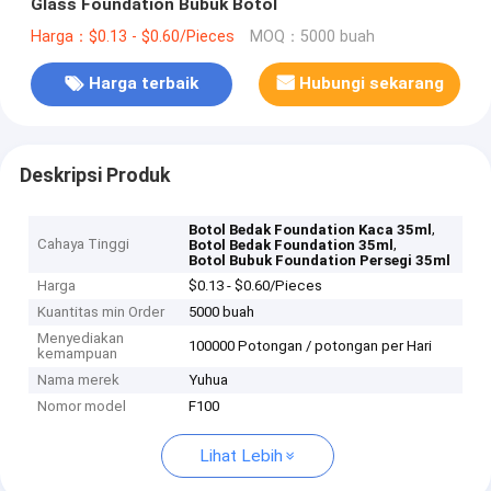
Glass Foundation Bubuk Botol
Harga：$0.13 - $0.60/Pieces
MOQ：5000 buah
Harga terbaik
Hubungi sekarang
Deskripsi Produk
,
Botol Bedak Foundation Kaca 35ml
Cahaya Tinggi
,
Botol Bedak Foundation 35ml
Botol Bubuk Foundation Persegi 35ml
Harga
$0.13 - $0.60/Pieces
Kuantitas min Order
5000 buah
Menyediakan
100000 Potongan / potongan per Hari
kemampuan
Nama merek
Yuhua
Nomor model
F100
Lihat Lebih