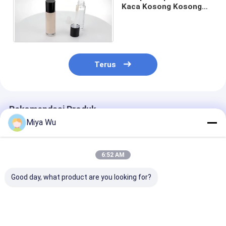
Kaca Kosong Kosong
30ml High End untuk
Cairan
Terus
Rekomendasi Produk
Miya Wu
6:52 AM
Good day, what product are you looking for?
30ml / 1oz Botol
Botol Lotion Krim
Botol Yayasan 
Serum Kosmetik
Kaca Bulat 30ml
set kemasan
Kaca Gradien Merah
Logo Disesuaikan
kosmetik kaca