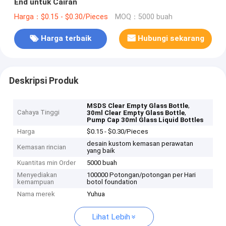
End untuk Cairan
Harga：$0.15 - $0.30/Pieces
MOQ：5000 buah
Harga terbaik
Hubungi sekarang
Deskripsi Produk
,
MSDS Clear Empty Glass Bottle
Cahaya Tinggi
,
30ml Clear Empty Glass Bottle
Pump Cap 30ml Glass Liquid Bottles
Harga
$0.15 - $0.30/Pieces
desain kustom kemasan perawatan
Kemasan rincian
yang baik
Kuantitas min Order
5000 buah
Menyediakan
100000 Potongan/potongan per Hari
kemampuan
botol foundation
Nama merek
Yuhua
Lihat Lebih