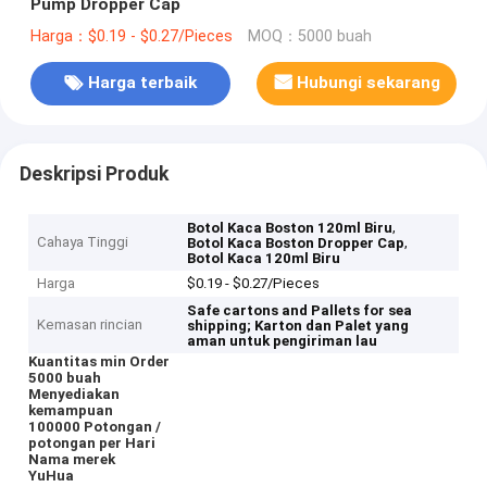
Pump Dropper Cap
Harga：$0.19 - $0.27/Pieces
MOQ：5000 buah
Harga terbaik
Hubungi sekarang
Deskripsi Produk
,
Botol Kaca Boston 120ml Biru
Cahaya Tinggi
,
Botol Kaca Boston Dropper Cap
Botol Kaca 120ml Biru
Harga
$0.19 - $0.27/Pieces
Safe cartons and Pallets for sea
Kemasan rincian
shipping;
Karton dan Palet yang
aman untuk pengiriman lau
Kuantitas min Order
5000 buah
Menyediakan
kemampuan
100000 Potongan /
potongan per Hari
Nama merek
YuHua