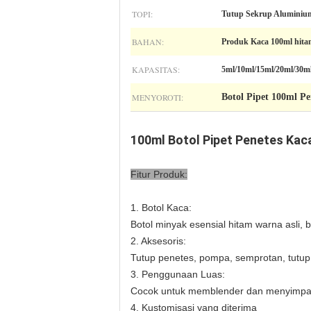
TOPI:
Tutup Sekrup Aluminiu
BAHAN:
Produk Kaca 100ml hit
KAPASITAS:
5ml/10ml/15ml/20ml/30m
MENYOROTI:
Botol Pipet 100ml Pe
100ml Botol Pipet Penetes Kac
Fitur Produk:
1. Botol Kaca:
Botol minyak esensial hitam warna asli, b
2. Aksesoris:
Tutup penetes, pompa, semprotan, tutup
3. Penggunaan Luas:
Cocok untuk memblender dan menyimpan s
4. Kustomisasi yang diterima