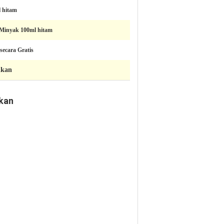
l hitam
 Minyak 100ml hitam
secara Gratis
ikan
ikan