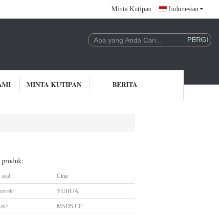
Minta Kutipan
Indonesian
AMI
MINTA KUTIPAN
BERITA
l produk:
asal:
Cina
merek:
YUHUA
asi:
MSDS CE