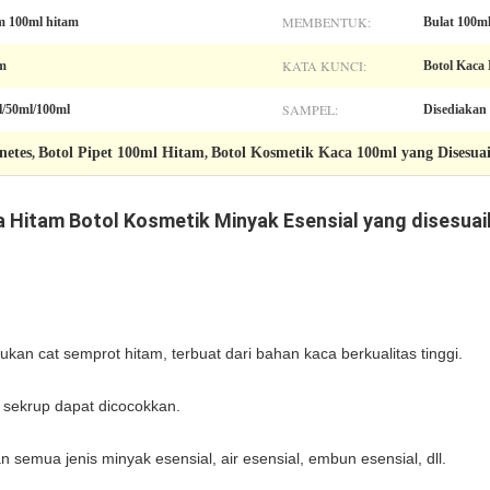
MEMBENTUK:
m 100ml hitam
Bulat 100m
KATA KUNCI:
am
Botol Kaca
SAMPEL:
l/50ml/100ml
Disediakan 
netes
Botol Pipet 100ml Hitam
Botol Kosmetik Kaca 100ml yang Disesua
,
,
a Hitam Botol Kosmetik Minyak Esensial yang disesua
ukan cat semprot hitam, terbuat dari bahan kaca berkualitas tinggi.
 sekrup dapat dicocokkan.
emua jenis minyak esensial, air esensial, embun esensial, dll.