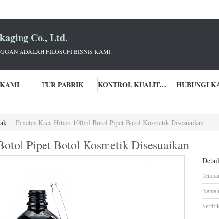
aging Co., Ltd.
GGAN ADALAH FILOSOFI BISNIS KAMI.
 KAMI
TUR PABRIK
KONTROL KUALITAS
HUBUNGI K
yak
Penetes Kaca Hitam 100ml Botol Pipet Botol Kosmetik Disesuaikan
otol Pipet Botol Kosmetik Disesuaikan
Detai
Tempat 
Nama 
Sertifik