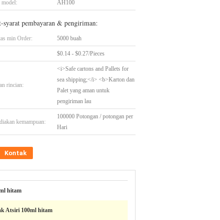
 model:
AH100
t-syarat pembayaran & pengiriman:
tas min Order:
5000 buah
$0.14 - $0.27/Pieces
<i>Safe cartons and Pallets for
sea shipping;</i> <b>Karton dan
n rincian:
Palet yang aman untuk
pengiriman lau
100000 Potongan / potongan per
diakan kemampuan:
Hari
Kontak
ml hitam
k Atsiri 100ml hitam