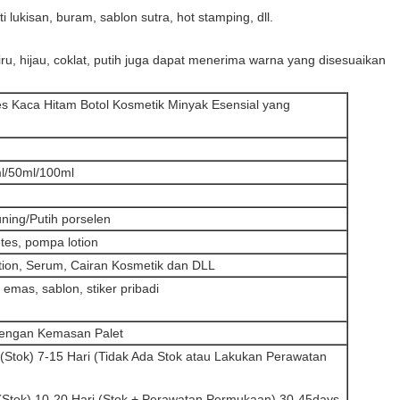
lukisan, buram, sablon sutra, hot stamping, dll.
iru, hijau, coklat, putih juga dapat menerima warna yang disesuaikan
es Kaca Hitam Botol Kosmetik Minyak Esensial yang
l/50ml/100ml
uning/Putih porselen
tes, pompa lotion
otion, Serum, Cairan Kosmetik dan DLL
emas, sablon, stiker pribadi
dengan Kemasan Palet
(Stok) 7-15 Hari (Tidak Ada Stok atau Lakukan Perawatan
(Stok) 10-20 Hari (Stok + Perawatan Permukaan) 30-45days