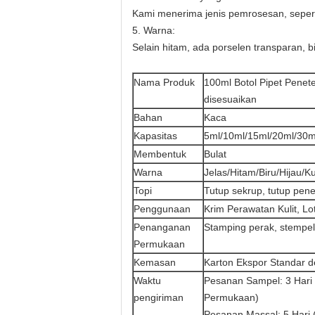
Kami menerima jenis pemrosesan, seperti 
5. Warna:
Selain hitam, ada porselen transparan, b
Nama Produk
100ml Botol Pipet Penet
disesuaikan
Bahan
Kaca
Kapasitas
5ml/10ml/15ml/20ml/30m
Membentuk
Bulat
Warna
Jelas/Hitam/Biru/Hijau/K
Topi
Tutup sekrup, tutup pene
Penggunaan
Krim Perawatan Kulit, L
Penanganan
Stamping perak, stempel 
Permukaan
Kemasan
Karton Ekspor Standar 
Waktu
Pesanan Sampel: 3 Hari 
pengiriman
Permukaan)
Pesanan Massal: 5 Hari 