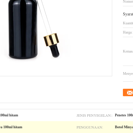
Nomor
Syara
Kuanti
Harga:
Kemasa
Menye
JENIS PENYEGELAN::
100ml hitam
Penetes 100
PENGGUNAAN:
ya 100ml hitam
Botol Minya