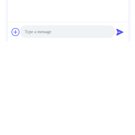
Photo
Video Call
Audio Call