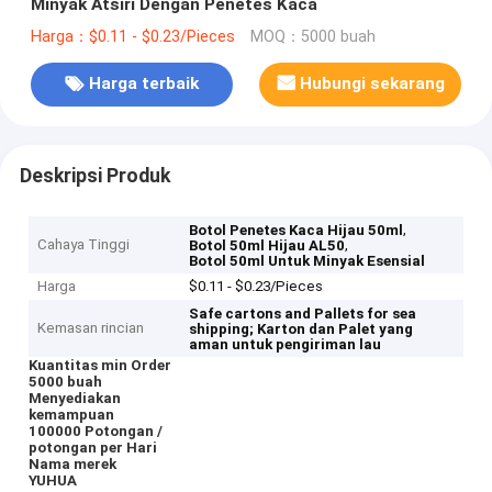
Minyak Atsiri Dengan Penetes Kaca
Harga：$0.11 - $0.23/Pieces
MOQ：5000 buah
Harga terbaik
Hubungi sekarang
Deskripsi Produk
,
Botol Penetes Kaca Hijau 50ml
Cahaya Tinggi
,
Botol 50ml Hijau AL50
Botol 50ml Untuk Minyak Esensial
Harga
$0.11 - $0.23/Pieces
Safe cartons and Pallets for sea
Kemasan rincian
shipping;
Karton dan Palet yang
aman untuk pengiriman lau
Kuantitas min Order
5000 buah
Menyediakan
kemampuan
100000 Potongan /
potongan per Hari
Nama merek
YUHUA