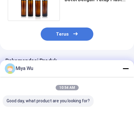
Aluminium
Terus
Rekomendasi Produk
Miya Wu
10:54 AM
Good day, what product are you looking for?
Kemasan Kecantikan
Pengemasan minyak
6ml 8ml 12ml 
Mini Glass Roll On
esensial kaca roll
Glass Roll On 
Bottles 12ml Untuk
pada botol untuk
Luxury Cosmet
Kemasan Parfum
pengiriman DHL
Packaging Con