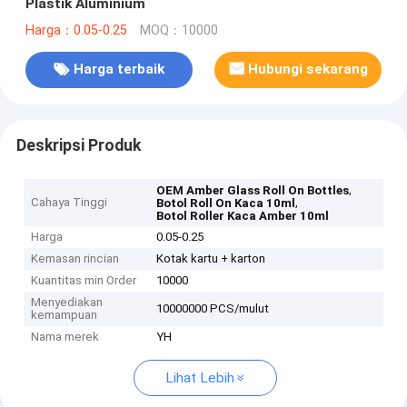
Plastik Aluminium
Harga：0.05-0.25
MOQ：10000
Harga terbaik
Hubungi sekarang
Deskripsi Produk
,
OEM Amber Glass Roll On Bottles
Cahaya Tinggi
,
Botol Roll On Kaca 10ml
Botol Roller Kaca Amber 10ml
Harga
0.05-0.25
Kemasan rincian
Kotak kartu + karton
Kuantitas min Order
10000
Menyediakan
10000000 PCS/mulut
kemampuan
Nama merek
YH
Lihat Lebih