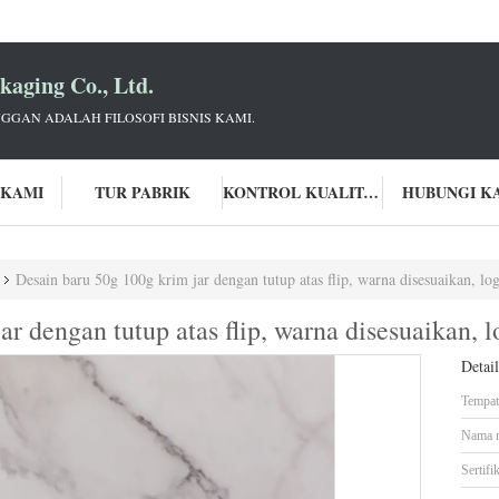
aging Co., Ltd.
GGAN ADALAH FILOSOFI BISNIS KAMI.
 KAMI
TUR PABRIK
KONTROL KUALITAS
HUBUNGI K
Desain baru 50g 100g krim jar dengan tutup atas flip, warna disesuaikan, lo
ar dengan tutup atas flip, warna disesuaikan, 
Detai
Tempat 
Nama 
Sertifik