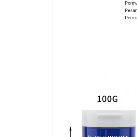
Peraw
Pesan
Permu