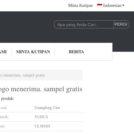
Minta Kutipan
Indonesian
AMI
MINTA KUTIPAN
BERITA
go menerima. sampel gratis
logo menerima. sampel gratis
l produk:
asal:
Guangdong, Cina
merek:
YUHUA
asi:
CE MSDS