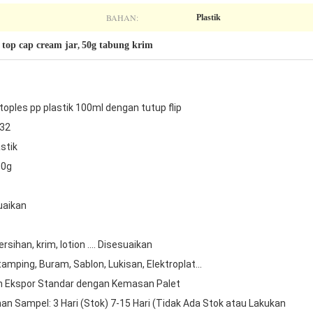
BAHAN:
Plastik
 top cap cream jar
50g tabung krim
,
toples pp plastik 100ml dengan tutup flip
32
stik
00g
uaikan
sihan, krim, lotion .... Disesuaikan
amping, Buram, Sablon, Lukisan, Elektroplat...
n Ekspor Standar dengan Kemasan Palet
an Sampel: 3 Hari (Stok) 7-15 Hari (Tidak Ada Stok atau Lakukan