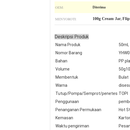
OEM:
Diterima
MENYOROTI:
100g Cream Jar
Flip
,
Deskripsi Produk
Nama Produk
50ml, 
Nomor Barang
YHW0
Bahan
PP pla
Volume
50g1
Membentuk
Bulat
Warna
dises
Tutup/Pompa/Semprot/penetes
TOPI
Penggunaan
pember
Penanganan Permukaan
Hot St
Kemasan
Karto
Waktu pengiriman
Pesan