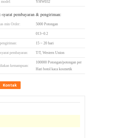
 model:
YHW032
t-syarat pembayaran & pengiriman:
tas min Order:
5000 Potongan
013~0.2
pengiriman:
15 ~ 20 hari
-syarat pembayaran:
T/T, Western Union
100000 Potongan/potongan per
diakan kemampuan:
Hari botol kaca kosmetik
Kontak